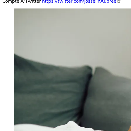
Compte X/Twitter
https://twitter.com/JosselinAubree
Image