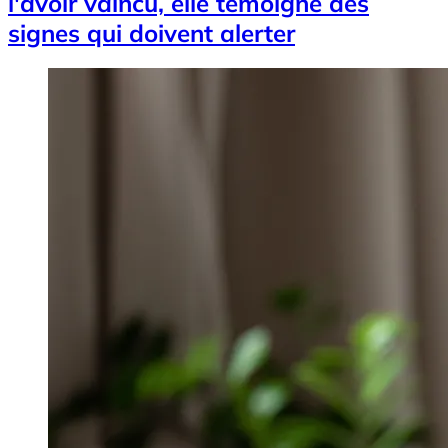
l'avoir vaincu, elle témoigne des
signes qui doivent alerter
Image