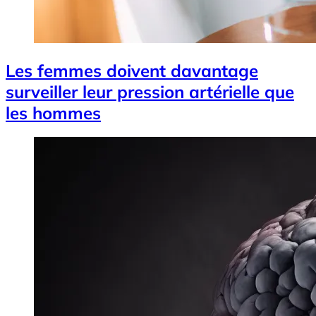
Les femmes doivent davantage
surveiller leur pression artérielle que
les hommes
Image