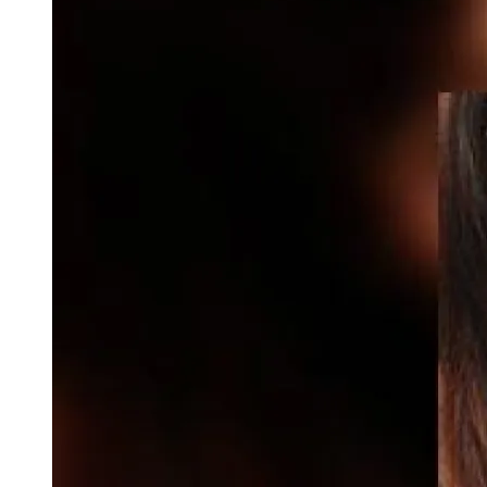
Image