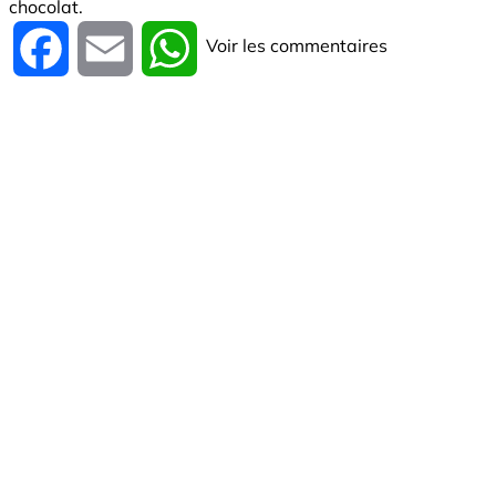
chocolat.
Voir les commentaires
Facebook
Email
WhatsApp