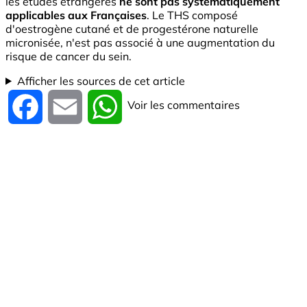
les études étrangères
ne sont pas systématiquement
applicables aux Françaises
. Le THS composé
d'oestrogène cutané et de progestérone naturelle
micronisée, n'est pas associé à une augmentation du
risque de cancer du sein.
Afficher les sources de cet article
Voir les commentaires
Facebook
Email
WhatsApp