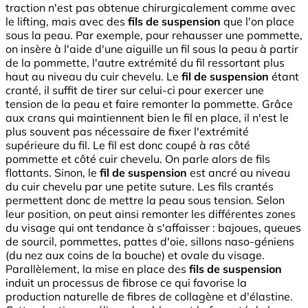
traction n'est pas obtenue chirurgicalement comme avec
le lifting, mais avec des
fils de suspension
que l'on place
sous la peau. Par exemple, pour rehausser une pommette,
on insère à l'aide d'une aiguille un fil sous la peau à partir
de la pommette, l'autre extrémité du fil ressortant plus
haut au niveau du cuir chevelu. Le
fil de suspension
étant
cranté, il suffit de tirer sur celui-ci pour exercer une
tension de la peau et faire remonter la pommette. Grâce
aux crans qui maintiennent bien le fil en place, il n'est le
plus souvent pas nécessaire de fixer l'extrémité
supérieure du fil. Le fil est donc coupé à ras côté
pommette et côté cuir chevelu. On parle alors de fils
flottants. Sinon, le
fil de suspension
est ancré au niveau
du cuir chevelu par une petite suture. Les fils crantés
permettent donc de mettre la peau sous tension. Selon
leur position, on peut ainsi remonter les différentes zones
du visage qui ont tendance à s'affaisser : bajoues, queues
de sourcil, pommettes, pattes d'oie, sillons naso-géniens
(du nez aux coins de la bouche) et ovale du visage.
Parallèlement, la mise en place des
fils de suspension
induit un processus de fibrose ce qui favorise la
production naturelle de fibres de collagène et d'élastine.