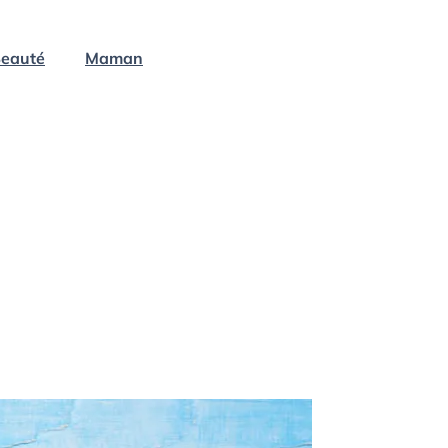
eauté
Maman