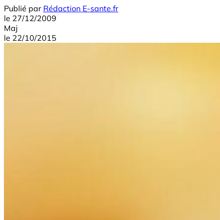
Publié par
Rédaction E-sante.fr
le
27/12/2009
Maj
le
22/10/2015