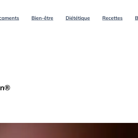
caments
Bien-être
Diététique
Recettes
B
on®