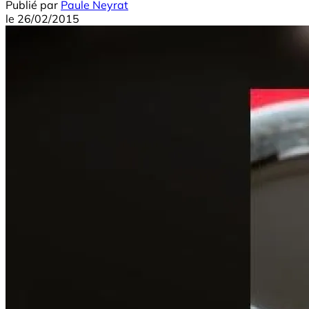
Publié par
Paule Neyrat
le
26/02/2015