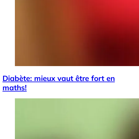
Diabète: mieux vaut être fort en
maths!
Image