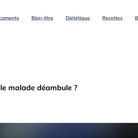
caments
Bien-être
Diététique
Recettes
B
d le malade déambule ?