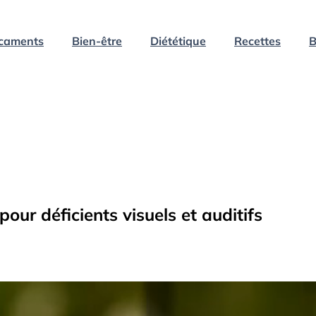
caments
Bien-être
Diététique
Recettes
B
our déficients visuels et auditifs