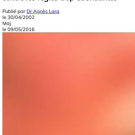
Publié par
Dr Agnès Lara
le
30/04/2002
Maj
le
09/05/2016