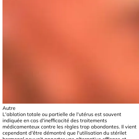
Autre
L'ablation totale ou partielle de l'utérus est souvent
indiquée en cas d'inefficacité des traitements
médicamenteux contre les règles trop abondantes. Il vient
cependant d'être démontré que l'utilisation du stérilet
hormonal pouvait apporter une alternative efficace et