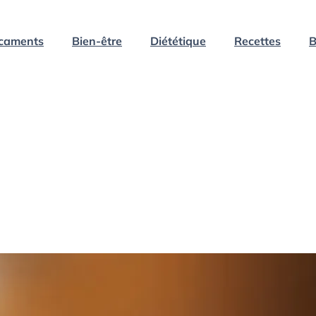
caments
Bien-être
Diététique
Recettes
B