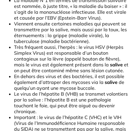
La maladie N°1 en termes de transmission salivaire
est nommée, à juste titre, « la maladie du baiser » : il
s’agit de la mononucléose infectieuse. Elle est virale
et causée par l’EBV (Epstein-Barr Virus).
Viennent ensuite certaines maladies qui peuvent se
transmettre par la salive, mais aussi par la toux, les
éternuements : la grippe (maladie virale), la
tuberculose (maladie bactérienne).
Très fréquent aussi, l’herpès : le virus HSV (Herpès
Simplex Virus) est responsable d’un bouton
contagieux sur la lèvre (appelé bouton de fièvre),
mais le virus est également présent dans la
salive
et
on peut être contaminé même sans lésion cutanée.
En dehors des virus et des bactéries, il est possible
également d’attraper des mycoses via la
salive
de
quelqu’un ayant une mycose buccale.
Le virus de l’hépatite B (VHB) se transmet volontiers
par la salive : l’hépatite B est une pathologie
touchant le foie, qui peut être aiguë ou devenir
chronique.
Important : le virus de l’hépatite C (VHC) et le VIH
(Virus de l’Immunodéficience Humaine responsable
du SIDA) ne se transmettent pas par la salive, mais