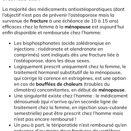
La majorité des médicaments antiostéoporotiques (dont
l’objectif n’est pas de prévenir l’ostéoporose mais la
survenue de
fracture
à une échéance de 10 à 15 ans)
efficaces chez la femme à la
ménopause
est aujourd’hui
enfin disponible et remboursée chez l’homme:
Les bisphosphonates (acide zolédronqiue en
injections ; risédronate et alendronate en
comprimés) sont indiqués dès une fracture liée à
l’ostéoporose, dans les deux sexes.
Logiquement prescrit uniquement chez la femme, le
traitement hormonal substitutif de la ménopause,
qui corrige la carence en estrogènes, est une option
en cas de
bouffées de chaleurs
(troubles du
climatère) concomitantes, en début de
ménopause
.
Une singularité existe chez l’homme : le médicament
dénosumab (qui n’arrive qu’en seconde ligne de
traitement chez la femme, en injection sous-cutanée
semestrielle) peut être prescrit chez l’homme mais
n’est pas encore remboursé !
Un peu à part, le tériparatide n’est remboursé qu’en
présence d’au moins deux fractures de vertèbres,