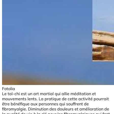
Fotolia
Le taï-chi est un art martial qui allie méditation et
mouvements lents. La pratique de cette activité pourrait
être bénéfique aux personnes qui souffrent de
fibromyalgie. Diminution des douleurs et amélioration de
la qualité de vie à la clé pour les fibromyalgiques qui font