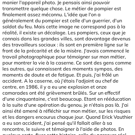
manier l'appareil photo. Je pensais ainsi pouvoir
transmettre quelque chose. Le métier de pompier est
finalement assez méconnu. L'idée que l'on a
généralement du pompier est celle d'un guerrier, d'un
soldat du feu. Mais cette image ne correspond pas à la
réalité, il existe un décalage. Les pompiers, ceux que je
connais dans les grandes villes, sont davantage devenus
des travailleurs sociaux : ils sont en première ligne sur le
front de la précarité et de la misère. J'avais commencé le
travail photographique pour témoigner sur mon métier,
pour montrer la vie à la caserne. Ce sont des gens comme
les autres, qui connaissent des moments sympas, des
moments de doute et de fatigue. Et puis, j'ai frôlé un
accident. A la caserne, où j'étais l'adjoint au chef de
centre, en 1986, il y a eu une explosion et onze
camarades ont été grièvement brûlés. Sur un effectif
d'une cinquantaine, c'est beaucoup. Etant en rééducation
à la suite d'une opération du genou, je n'étais pas là. J'ai
ainsi été amené à réfléchir sur mon métier, sur les risques
et les dangers encourus chaque jour. Quand Erick Vauthier
a eu son accident, j'ai pensé qu'il fallait aller à sa
rencontre, le suivre et témoigner à l'aide de photos. En
quelque sorte, fixer cette histoire, celle du parcours réel