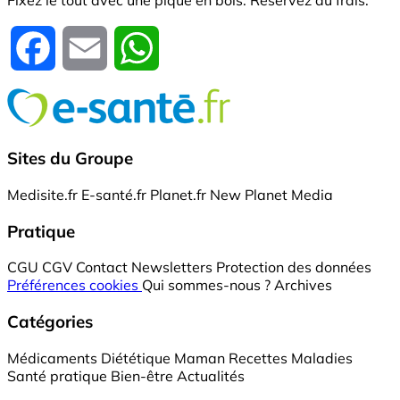
Fixez le tout avec une pique en bois. Réservez au frais.
Facebook
Email
WhatsApp
Sites du Groupe
Medisite.fr
E-santé.fr
Planet.fr
New Planet Media
Pratique
CGU
CGV
Contact
Newsletters
Protection des données
Préférences cookies
Qui sommes-nous ?
Archives
Catégories
Médicaments
Diététique
Maman
Recettes
Maladies
Santé pratique
Bien-être
Actualités