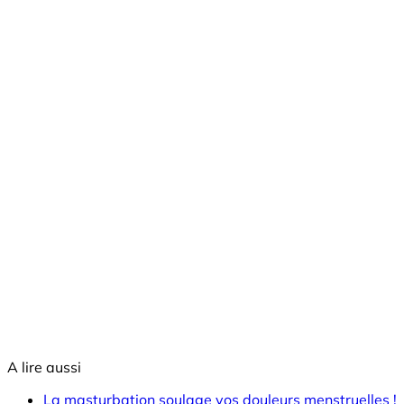
A lire aussi
La masturbation soulage vos douleurs menstruelles !