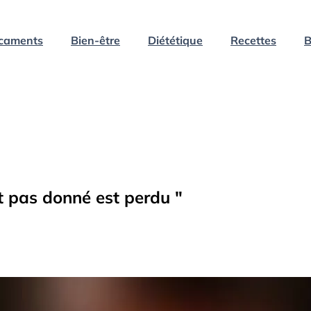
caments
Bien-être
Diététique
Recettes
B
st pas donné est perdu "