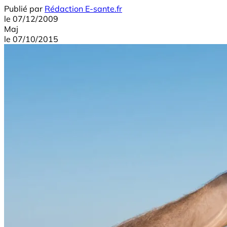
Publié par
Rédaction E-sante.fr
le
07/12/2009
Maj
le
07/10/2015