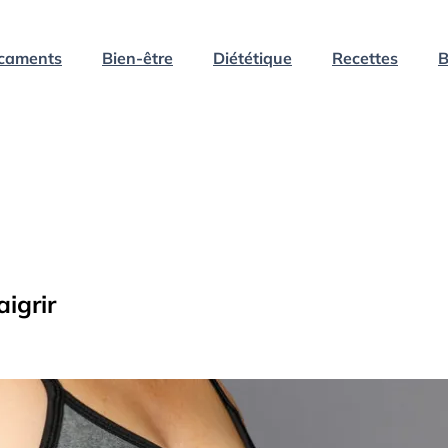
caments
Bien-être
Diététique
Recettes
B
aigrir